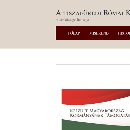
A tiszafüredi Római 
és társközségei honlapja
FŐLAP
MISEREND
HISTO