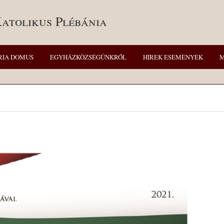
Katolikus Plébánia
RIA DOMUS
EGYHÁZKÖZSÉGÜNKRŐL
HÍREK ESEMÉNYEK
M