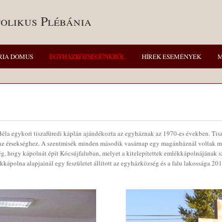
olikus Plébánia
RIA DOMUS
EGYHÁZKÖZSÉGÜNKRŐL
HÍREK ESEMÉNYEK
M
Béla egykori tiszafüredi káplán ajándékozta az egyháznak az 1970-es években. Tisza
t az érsekséghez. A szentmisék minden második vasárnap egy magánháznál voltak m
ég, hogy kápolnát épít Kócsújfaluban, melyet a kitelepítettek emlékkápolnájának s
kápolna alapjainál egy feszületet állított az egyházközség és a falu lakossága 20