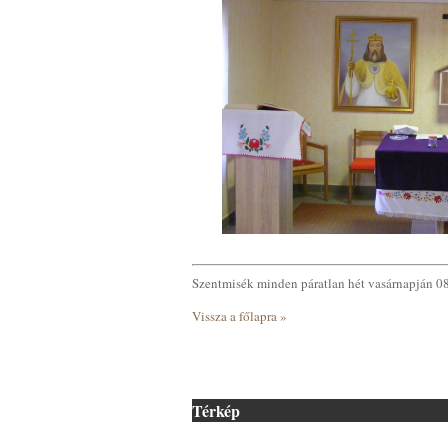
Szentmisék minden páratlan hét vasárnapján 0
Vissza a főlapra »
Térkép