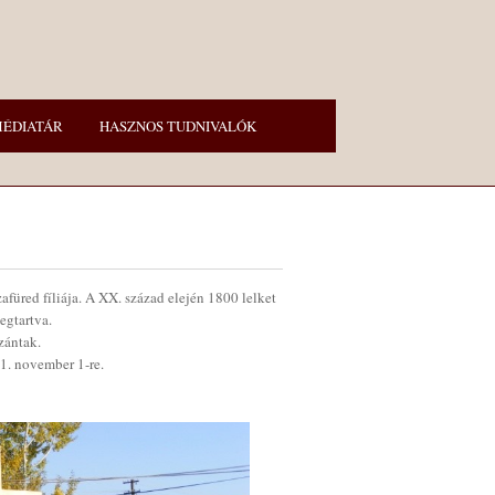
ÉDIATÁR
HASZNOS TUDNIVALÓK
füred fíliája. A XX. század elején 1800 lelket
egtartva.
zántak.
11. november 1-re.