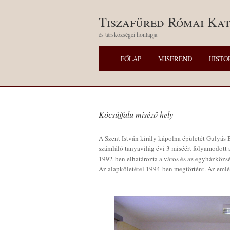
Tiszafüred Római Kat
és társközségei honlapja
FŐLAP
MISEREND
HISTO
Kócsújfalu miséző hely
A Szent István király kápolna épületét Gulyás 
számláló tanyavilág évi 3 miséért folyamodot
1992-ben elhatározta a város és az egyházközs
Az alapkőletétel 1994-ben megtörtént. Az emlék